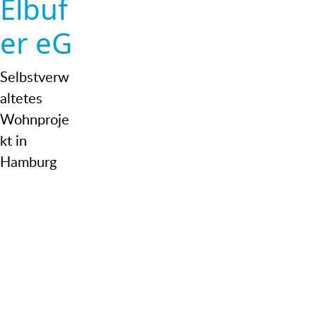
Elbuf
er eG
Selbstverw
altetes
Wohnproje
kt in
Hamburg